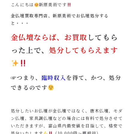
0120-962-856
こんにちは
新原美術です
受付時間：24時間受付 定休日：なし
金仏壇買取専門店、新原美術でお仏壇処分する
と・・・
金仏壇ならば、お買取
してもら
った上で、
処分してもらえます
☞つまり、
臨時収入
を得て、かつ、処分
できるのです
処分したいお仏壇が金仏壇ではなく、唐木仏壇、モダ
ン仏壇、家具調仏壇などの場合には有料で処分させて
いただきますが、富山県内最安値を目指して、格安で
処分いたします
（10,000円〜要相談）