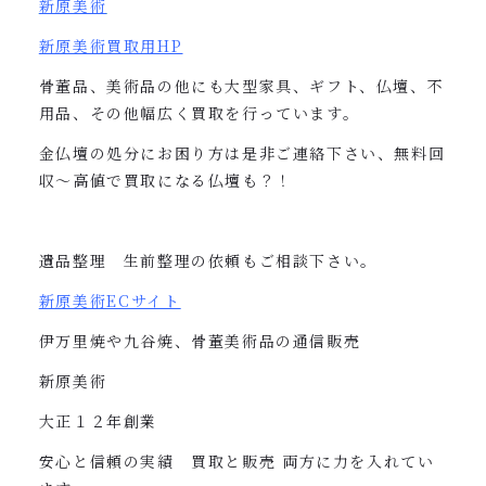
新原美術
新原美術買取用
HP
骨董品、美術品の他にも大型家具、ギフト、仏壇、不
用品、その他幅広く買取を行っています。
金仏壇の処分にお困り方は是非ご連絡下さい、無料回
収〜高値で買取になる仏壇も？！
遺品整理 生前整理の依頼もご相談下さい。
新原美術
EC
サイト
伊万里焼や九谷焼、骨董美術品の通信販売
新原美術
大正１２年創業
安心と信頼の実績 買取と販売
両方に力を入れてい