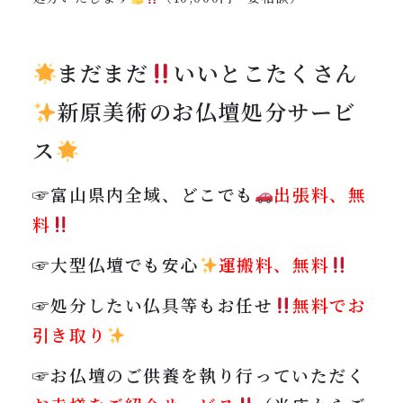
まだまだ
いいとこたくさん
新原美術のお仏壇処分サービ
ス
☞富山県内全域、どこでも
出張料、無
料
☞大型仏壇でも安心
運搬料、無料
☞処分したい仏具等もお任せ
無料でお
引き取り
☞お仏壇のご供養を執り行っていただく