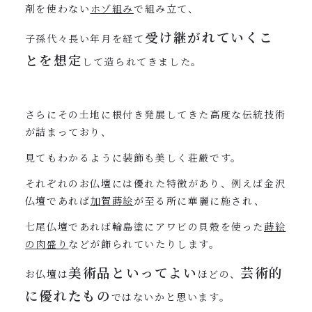
剤を使わない
ホゾ組み
で組み立て、
受け継がれていくこ
子孫代々長い年月を経て
とを想定
して造られてきました。
さらにその土地に根付き発展してきた高度な伝統技術
が詰まっており、
見てもわかるように装飾も美しく荘厳です。
それぞれのお仏壇には優れた特徴があり、例えば金沢
仏壇であれば
加賀蒔絵
が至る所に華麗に施され、
七尾仏壇であれば輪島塗にアワビの貝殻を使った
蒔絵
の肉盛り
などが飾られていたりします。
美術品といってよい
芸術的
お仏壇は
ほどの、
に優れたもの
ではないかと思います。