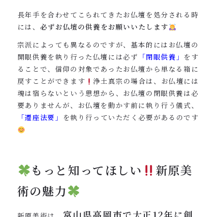
長年手を合わせてこられてきたお仏壇を処分される時
には、
必ずお仏壇の供養をお願いいたします
宗派によっても異なるのですが、基本的にはお仏壇の
開眼供養を執り行った仏壇には必ず
「閉眼供養」
をす
ることで、信仰の対象であったお仏壇から単なる箱に
戻すことができます
浄土真宗の場合は、お仏壇には
魂は宿らないという思想から、お仏壇の閉眼供養は必
要ありませんが、お仏壇を動かす前に執り行う儀式、
「遷座法要」
を執り行っていただく必要があるのです
もっと知ってほしい
新原美
術の魅力
富山県高岡市で大正12年に創
新原美術は、