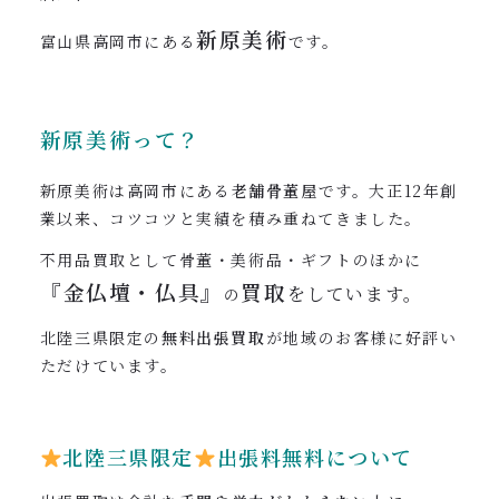
新原美術
富山県高岡市にある
です。
新原美術って？
新原美術は高岡市にある
老舗骨董屋
です。大正12年創
業以来、コツコツと実績を積み重ねてきました。
不用品買取として骨董・美術品・ギフトのほかに
『
金仏壇・仏具』
買取
をしています。
の
北陸三県限定の
無料出張買取
が地域のお客様に好評い
ただけています。
北陸三県限定
出張料無料について