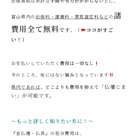
出張買取は余計な
手間や労力がかからない
上に、
諸
富山県内の
出張料・運搬料・買取査定料など
の
費用全て
無料
です
（
⬅︎
ココがすご
。
い！）
お支払いしていただく
費用は一切なし
今のところ、他にはない
強み
となっています
「仏壇じま
県内であれば
、どこよりも費用を抑えて
い」が可能です。
〜もっと詳しく知りたい方に！〜
『金仏壇・仏具』の処分費用は、