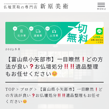
金仏壇の買取専門店新原美術とは？
仏壇買取サービス
買取ステップ・お仏壇処分の流れ
ブログ
2023.6.8
【富山県小矢部市】一目瞭然
どの方
北陸三県外の方
法が良い
お仏壇処分
遺品整理
よくあるご質問
もお任せください
お申し込み・お問い合わせ
協力店募集について
TOP
>
ブログ
>
【富山県小矢部市】一目瞭然
ど
の方法が良い
お仏壇処分
遺品整理もお任せ
ください
お申し込み・お問い合わせ