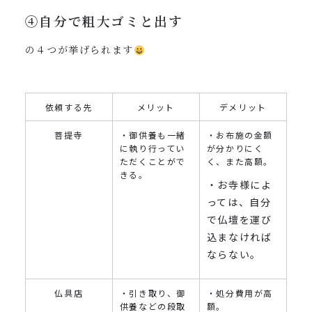
④自分で粗大ゴミと出す
の４つが挙げられます
依頼する先
メリット
デメリット
菩提寺
・御供養も一緒
・お布施の金額
に執り行ってい
が分かりにく
ただくことがで
く、また高額。
きる。
・お寺様によ
っては、自分
で仏壇を運び
込まなければ
ならない。
仏具店
・引き取り、御
・処分費用が高
供養などの段取
額。