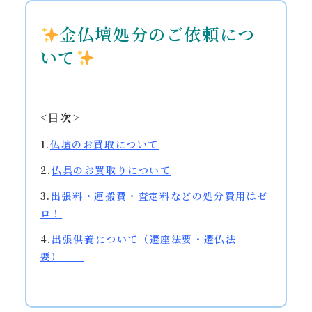
金仏壇処分のご依頼につ
いて
<目次>
1.
仏壇のお買取について
2.
仏具のお買取りについて
3.
出張料・運搬費・査定料などの処分費用はゼ
ロ！
4.
出張供養
について（遷座法要・遷仏法
要）