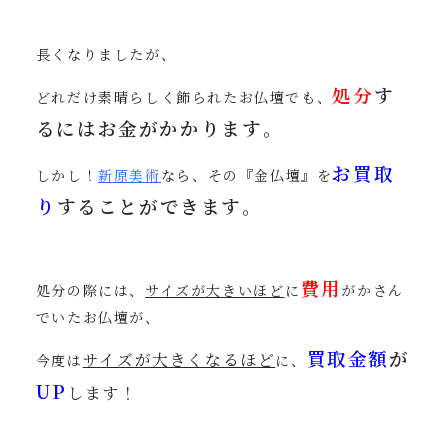
長くなりましたが、
処分
す
どれだけ素晴らしく飾られたお仏壇でも、
るにはお金がかかります
。
お買取
しかし！
新原美術
なら、その『金仏壇』を
り
することができます
。
費用
処分の際には、
サイズが大きいほど
に
がかさん
でいたお仏壇が、
買取金額
が
サイズが大きくなるほど
今度は
に、
UP
します！