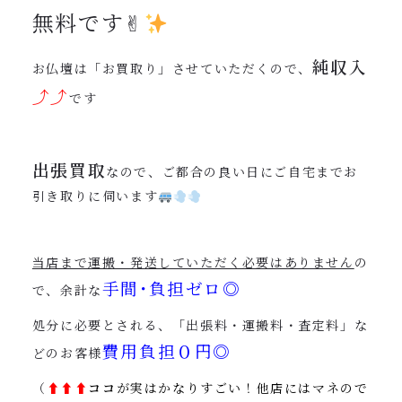
無料です✌︎
純収入
お仏壇は「お買取り」させていただくので、
⤴︎⤴︎
です
出張買取
なので、ご都合の良い日にご自宅までお
引き取りに伺います
当店まで運搬・発送していただく必要はありません
の
手間･負担ゼロ◎
で、余計な
処分に必要とされる、「出張料・運搬料・査定料」な
費用負担０円◎
どのお客様
（
⬆︎
⬆︎⬆︎
ココ
が実はかなりすごい！他店にはマネので