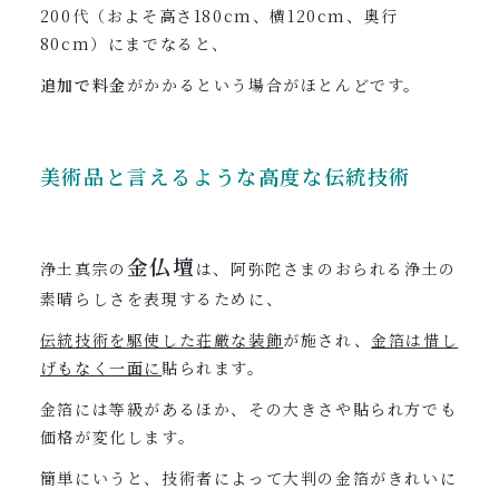
200代（およそ高さ180cm、横120cm、奥行
80cm）にまでなると、
追加で料金
がかかるという場合がほとんどです。
美術品と言えるような高度な伝統技術
金仏壇
浄土真宗の
は、阿弥陀さまのおられる浄土の
素晴らしさを表現するために、
伝統技術を駆使した荘厳な装飾
が施され、
金箔は惜し
げもなく一面に
貼られます。
金箔には等級があるほか、その大きさや貼られ方でも
価格が変化します。
簡単にいうと、技術者によって大判の金箔がきれいに