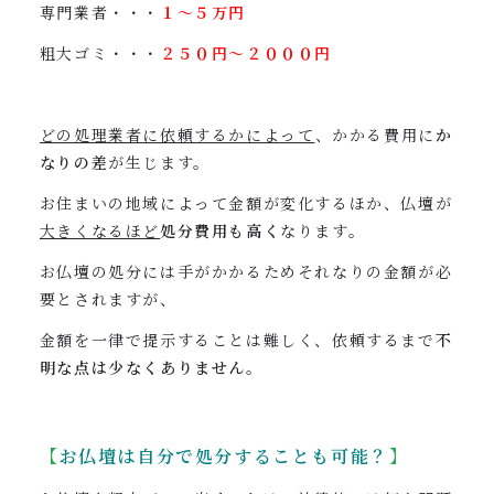
専門業者・・・
１〜５万円
粗大ゴミ・・・
２５０円〜２０００円
どの処理業者に依頼するかによって
、かかる費用に
か
なりの差
が生じます。
お住まいの地域によって金額が変化するほか、仏壇が
大きくなるほど
処分費用も高く
なります。
お仏壇の処分には手がかかるためそれなりの金額が必
要とされますが、
金額を一律で提示することは難しく、依頼するまで
不
明な点は少なくありません
。
【
お仏壇は
自分で処分することも可能？
】