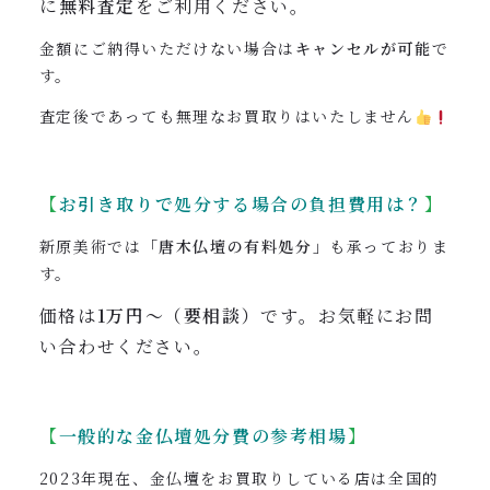
に
無料査定
をご利用ください。
金額にご納得いただけない場合は
キャンセルが可能
で
す。
査定後であっても無理なお買取りはいたしません
【
お引き取りで処分する場合の負担費用は？
】
新原美術では
「唐木仏壇の有料処分」
も承っておりま
す。
価格は
1万円〜（要相談）
です
。
お気軽にお問
い合わせください。
【
一般的な金仏壇処分費の参考相場
】
2023年現在、金仏壇をお買取りしている店は全国的