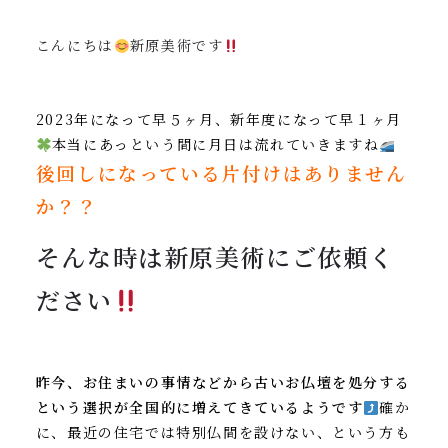
0120-962-856
こんにちは
新原美術です
受付時間：24時間受付 定休日：なし
2023年になって早５ヶ月、新年度になって早１ヶ月
本当にあっという間に月日は流れていきますね
後回しになっている片付けはありません
か？？
そんな時は新原美術にご依頼く
ださい
昨今、お住まいの事情などから古いお仏壇を処分する
という選択が全国的に増えてきているようです
確か
に、最近の住宅では特別仏間を設けない、という方も