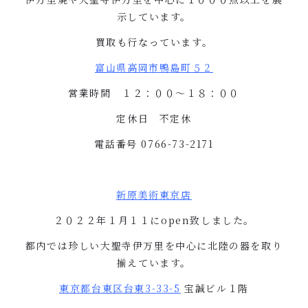
示しています。
買取も行なっています。
富山県高岡市鴨島町５２
営業時間 １２：００〜１８：００
定休日 不定休
電話番号
0766-73-2171
新原美術東京店
２０２２年１月１１に
open
致しました。
都内では珍しい大聖寺伊万里を中心に北陸の器を取り
揃えています。
東京都台東区台東
3-33-5
宝誠ビル１階