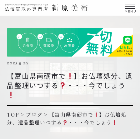
金仏壇の買取専門店新原美術とは？
仏壇買取サービス
買取ステップ・お仏壇処分の流れ
ブログ
2023.5.29
【富山県南砺市で
】お仏壇処分、遺
北陸三県外の方
品整理いつする
・・・今でしょう
よくあるご質問
お申し込み・お問い合わせ
協力店募集について
TOP
>
ブログ
>
【富山県南砺市で
】お仏壇処
分、遺品整理いつする
・・・今でしょう
お申し込み・お問い合わせ