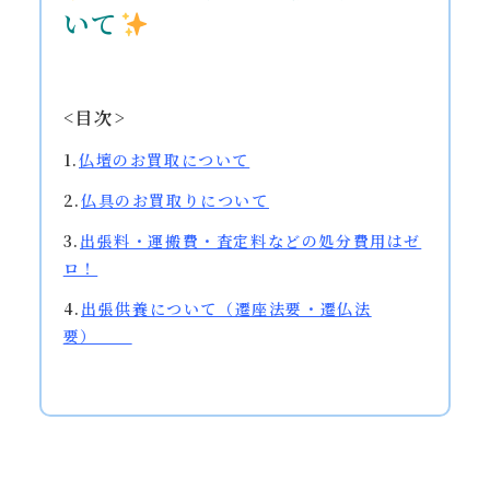
いて
<目次>
1.
仏壇のお買取について
2.
仏具のお買取りについて
3.
出張料・運搬費・査定料などの処分費用はゼ
ロ！
4.
出張供養
について（遷座法要・遷仏法
要）