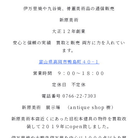
伊万里焼や九谷焼、骨董美術品の通信販売
新原美術
大正１２年創業
安心と信頼の実績 買取と販売
両方に力を入れてい
ます。
富山県高岡市鴨島町４０
−
１
営業時間 ９：００〜１８：００
定休日 不定休
電話番号
0766-22-7303
新原美術 展示場 （
antique shop
樹）
新原美術本店近くにあった旧松本建具の物件を買取改
装して２０１９年に
open
致しました。
伊万里焼や大聖寺伊万里を中心に１０００点以上を展