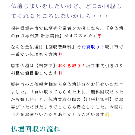
0120-962-856
仏壇じまいをしたいけど、どこか回収し
受付時間：24時間受付 定休日：なし
てくれるところはないかしら・・・
福井県坂井市で仏壇処分業者をお探しなら、【金仏壇
の買取専門店 新原美術】がオススメです
なんと金仏壇は【回収費無料】で
お買取り！
坂井市で
一番安い仏壇処分方法
唐木仏壇は【格安で】
お引き取り！
坂井市内引き取り
料最安値目指してます
坂井市のご依頼者様から金仏壇処分をお任せいただき
ました。「買い取ってもらえた上に、無料回収だった
から嬉しい」と、仏壇買取の際の【出張料無料】にお
喜びいただけたようでこちらも安心しました。今回は
当店をお選びいただきありがとうございます
仏壇回収の流れ