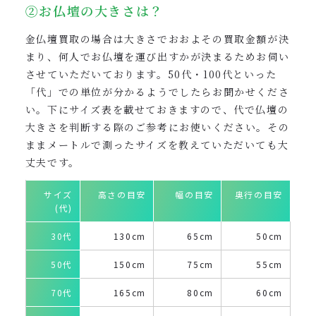
②お仏壇の大きさは？
金仏壇買取の場合は大きさでおおよその買取金額が決
まり、何人でお仏壇を運び出すかが決まるためお伺い
させていただいております。50代・100代といった
「代」での単位が分かるようでしたらお聞かせくださ
い。下にサイズ表を載せておきますので、代で仏壇の
大きさを判断する際のご参考にお使いください。その
ままメートルで測ったサイズを教えていただいても大
丈夫です。
サイズ
高さの目安
幅の目安
奥行の目安
(代)
30代
130cm
65cm
50cm
50代
150cm
75cm
55cm
70代
165cm
80cm
60cm