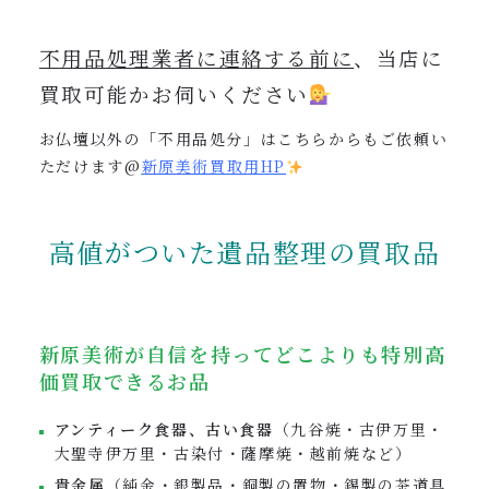
不用品処理業者に連絡する前に
、当店に
買取可能かお伺いください
お仏壇以外の「不用品処分」はこちらからもご依頼い
ただけます@
新原美術買取用
HP
高値がついた遺品整理の買取品
新原美術が自信を持ってどこよりも特別高
価買取できるお品
アンティーク食器、古い食器
（九谷焼・古伊万里・
大聖寺伊万里・古染付・薩摩焼・越前焼など）
貴金属
（純金・銀製品・銅製の置物・錫製の茶道具