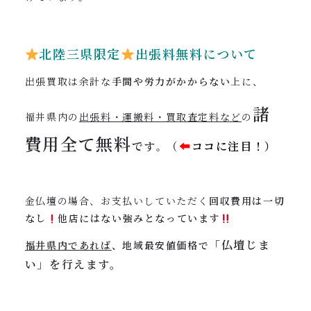
北陸三県限定
出張料無料について
出張買取は余計な
手間や労力がかからない
上に、
諸
福井県内の
出張料・運搬料・買取査定料など
の
費用全て
無料
です
（
⬅︎
ココに注目！）
。
金仏壇の場合、お支払いしていただく
回収費用は一切
なし
他店にはない強みとなっています
「仏壇じま
福井県内であれば
、地域最安値価格で
い」を行えます。