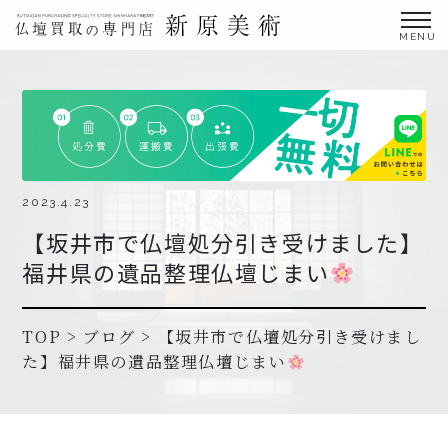
金仏壇の買取専門店新原美術とは？
仏壇買取サービス
買取ステップ・お仏壇処分の流れ
ブログ
2023.4.23
【坂井市で仏壇処分引き受けました】
北陸三県外の方
福井県の遺品整理仏壇じまい
よくあるご質問
お申し込み・お問い合わせ
TOP
>
ブログ
>
【坂井市で仏壇処分引き受けまし
た】福井県の遺品整理仏壇じまい
協力店募集について
お申し込み・お問い合わせ