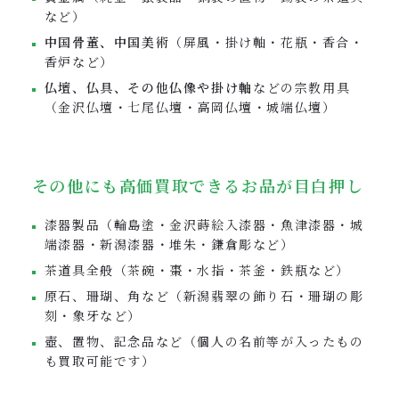
など）
中国骨董、中国美術
（屏風・掛け軸・花瓶・香合・
香炉など）
仏壇、仏具、その他仏像や掛け軸
などの宗教用具
（金沢仏壇・七尾仏壇・高岡仏壇・城端仏壇）
その他にも高価買取できるお品が目白押し
漆器製品（輪島塗・金沢蒔絵入漆器・魚津漆器・城
端漆器・新潟漆器・堆朱・鎌倉彫など）
茶道具全般（茶碗・棗・水指・茶釜・鉄瓶など）
原石、珊瑚、角など（新潟翡翠の飾り石・珊瑚の彫
刻・象牙など）
壺、置物、記念品など（個人の名前等が入ったもの
も買取可能です）