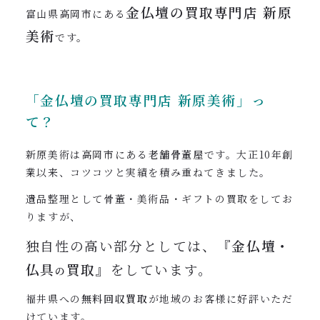
金仏壇の買取専門店
新原
富山県高岡市にある
美術
です。
「金仏壇の買取専門店
新原美術」っ
て？
新原美術は高岡市にある
老舗骨董屋
です。大正10年創
業以来、コツコツと実績を積み重ねてきました。
遺品整理として骨董・美術品・ギフトの買取をしてお
りますが、
独自性の高い部分としては、
『金仏壇・
仏具
買取』
をしています。
の
福井県への
無料回収買取
が地域のお客様に好評いただ
けています。