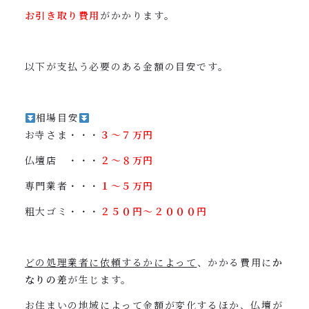
お引き取り費用
がかかります。
以下が支払う必要のある金額の目安です。
相場目安
お寺さま・・・
３〜７万円
仏壇店 ・・・
２〜８万円
専門業者・・・
１〜５万円
粗大ゴミ・・・
２５０円〜２０００円
どの処理業者に依頼するかによって
、かかる費用に
か
なりの差
が生じます。
お住まいの地域によって金額が変化するほか、仏壇が