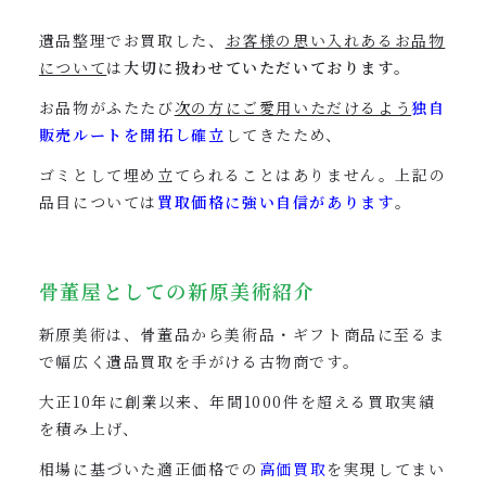
遺品整理でお買取した、
お客様の思い入れあるお品物
について
は
大切に扱わせていただいております。
お品物がふたたび
次の方にご愛用いただけるよう
独自
販売ルートを開拓し確立
してきたため、
ゴミとして埋め立てられることはありません。上記の
品目については
買取価格に強い自信があります
。
骨董屋としての新原美術紹介
新原美術は、骨董品から美術品・ギフト商品に至るま
で幅広く遺品買取を手がける古物商です。
大正10年に創業以来、年間1000件を超える買取実績
を積み上げ、
相場に基づいた
適正価格での
高価買取
を実現してまい