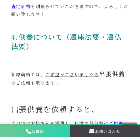
査定価格
も頑張らせていただきますので、よろしくお
願い致します！
4.供養について（遷座法要・遷仏
法要）
出張供養
新原美術では、
ご希望がございましたら
のご依頼も承ります！
出張供養を依頼すると、
ご自宅にお坊さんを派遣
し、仏壇の処分前に
ご供養
（遷座法要）
をおこなっていただくことができます。
お電話
お問い合わせ
お問い合わせ・
相談はこちら