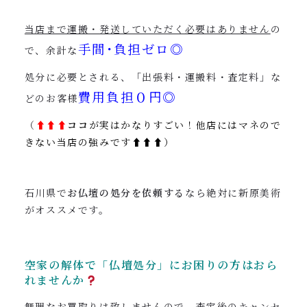
当店まで運搬・発送していただく必要はありません
の
手間･負担ゼロ◎
で、余計な
処分に必要とされる、「出張料・運搬料・査定料」な
費用負担０円◎
どのお客様
（
⬆︎⬆︎⬆︎
ココ
が実はかなりすごい！他店にはマネので
きない当店の強みです⬆︎⬆︎⬆︎）
石川県で
お仏壇の処分を依頼する
なら絶対に新原美術
がオススメです。
空家の解体で「仏壇処分」にお困りの方はおら
れませんか
無理なお買取りは致しませんので、査定後のキャンセ