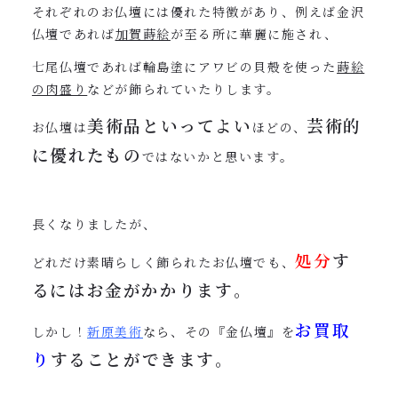
それぞれのお仏壇には優れた特徴があり、例えば金沢
仏壇であれば
加賀蒔絵
が至る所に華麗に施され、
七尾仏壇であれば輪島塗にアワビの貝殻を使った
蒔絵
の肉盛り
などが飾られていたりします。
美術品といってよい
芸術的
お仏壇は
ほどの、
に優れたもの
ではないかと思います。
長くなりましたが、
処分
す
どれだけ素晴らしく飾られたお仏壇でも、
るにはお金がかかります
。
お買取
しかし！
新原美術
なら、その『金仏壇』を
り
することができます
。