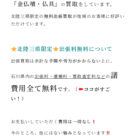
『
金仏壇・仏具』
買取
をしています。
の
北陸三県限定の
無料出張買取
が地域のお客様に好評い
ただけています。
北陸三県限定
出張料無料について
出張買取は余計な
手間や労力がかからない
上に、
諸
石川県内の
出張料・運搬料・買取査定料など
の
費用全て
無料
です
（
⬅︎
ココがすご
。
い！）
お支払いしていただく
費用は一切なし
今のところ、他にはない
強み
となっています