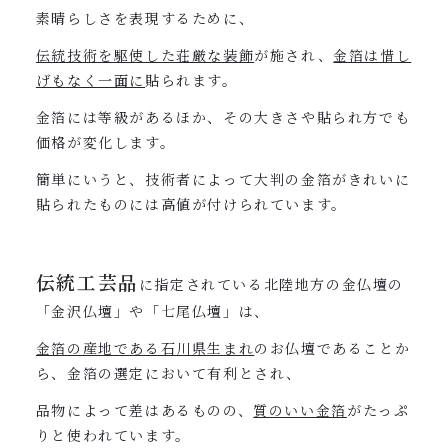
素晴らしさを表現するために、
伝統技術を駆使した荘厳な装飾
が施され、
金箔は惜し
げもなく一面に
貼られます。
金箔には等級があるほか、その大きさや貼られ方でも
価格が変化します。
簡単にいうと、技術者によって大判の金箔がきれいに
貼られたものには高値が付けられています。
伝統工芸品
に指定されている北陸地方の金仏壇の
「金沢仏壇」や「七尾仏壇」は、
金箔の産地である石川県生まれ
のお仏壇であることか
ら、金箔の選定において有利とされ、
品物によって差はあるものの、
質のいい金箔
がたっぷ
りと使われています。