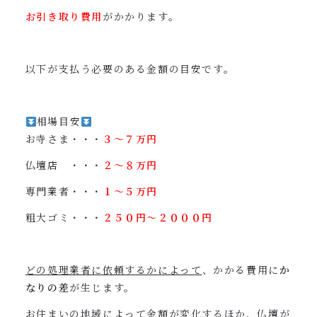
お引き取り費用
がかかります。
以下が支払う必要のある金額の目安です。
相場目安
お寺さま・・・
３〜７万円
仏壇店 ・・・
２〜８万円
専門業者・・・
１〜５万円
粗大ゴミ・・・
２５０円〜２０００円
どの処理業者に依頼するかによって
、かかる費用に
か
なりの差
が生じます。
お住まいの地域によって金額が変化するほか、仏壇が