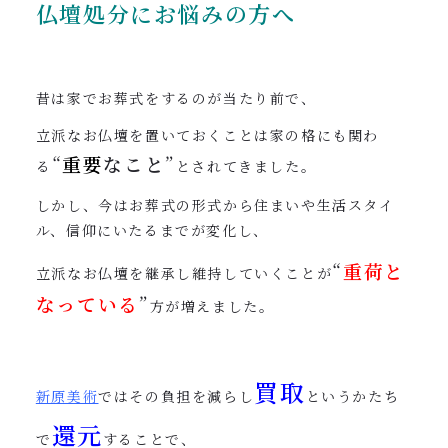
仏壇処分にお悩みの方へ
昔は家でお葬式をするのが当たり前で、
立派なお仏壇を置いておくことは家の格にも関わ
“
重要
なこと
”
る
とされてきました。
しかし、今はお葬式の形式から住まいや生活スタイ
ル、信仰にいたるまでが変化し、
“
重荷と
立派なお仏壇を継承し維持していくことが
なっている
”
方が増えました。
買取
新原美術
ではその負担を減らし
というかたち
還元
で
することで、