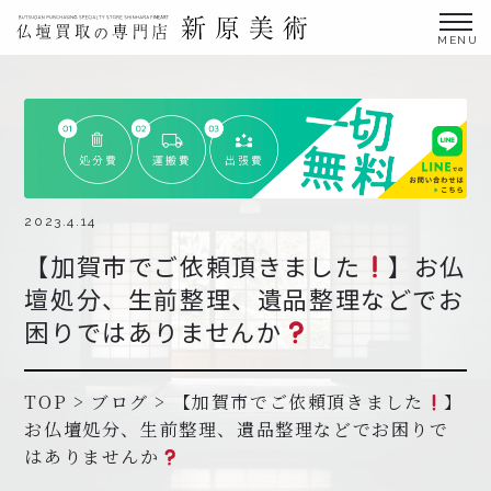
金仏壇の買取専門店新原美術とは？
仏壇買取サービス
買取ステップ・お仏壇処分の流れ
ブログ
2023.4.14
【加賀市でご依頼頂きました
】お仏
北陸三県外の方
壇処分、生前整理、遺品整理などでお
よくあるご質問
困りではありませんか
お申し込み・お問い合わせ
協力店募集について
TOP
>
ブログ
>
【加賀市でご依頼頂きました
】
お仏壇処分、生前整理、遺品整理などでお困りで
はありませんか
お申し込み・お問い合わせ