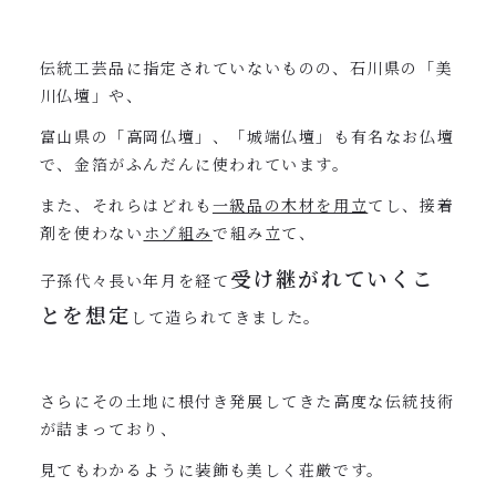
伝統工芸品に指定されていないものの、石川県の「美
川仏壇」や、
富山県の「高岡仏壇」、「城端仏壇」も有名なお仏壇
で、金箔がふんだんに使われています。
また、それらはどれも
一級品の木材を用立
てし、接着
剤を使わない
ホゾ組み
で組み立て、
受け継がれていくこ
子孫代々長い年月を経て
とを想定
して造られてきました。
さらにその土地に根付き発展してきた高度な伝統技術
が詰まっており、
見てもわかるように装飾も美しく荘厳です。