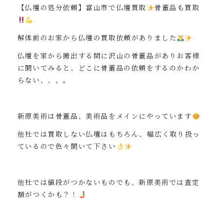
0120-962-856
【仏壇の処分依頼】富山市で仏壇買取
骨董品も買取
受付時間：24時間受付 定休日：なし
解体前のお家から仏壇の買取依頼がありました
仏壇を家から搬出する間に沢山の骨董品がありお客様
に聞いてみると、どこに骨董品の依頼をするのかわか
らない、、、。
新原美術は骨董品、美術品をメインにやっています
他社では買取しない仏壇はもちろん、幅広く取り扱っ
ているので色々聞いて下さい
他社では値段がつかないものでも、新原美術では査定
額がつくかも？！