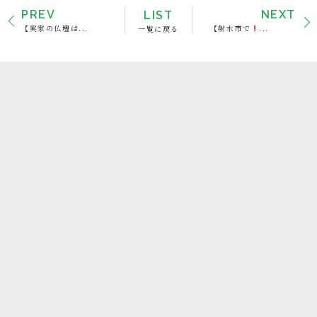
PREV
LIST
NEXT
【実家の仏壇は...
一覧に戻る
【射水市で
...