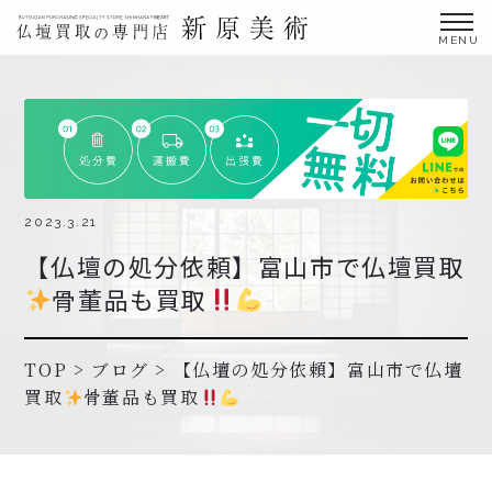
金仏壇の買取専門店新原美術とは？
仏壇買取サービス
買取ステップ・お仏壇処分の流れ
ブログ
2023.3.21
【仏壇の処分依頼】富山市で仏壇買取
北陸三県外の方
骨董品も買取
よくあるご質問
お申し込み・お問い合わせ
TOP
>
ブログ
>
【仏壇の処分依頼】富山市で仏壇
買取
骨董品も買取
協力店募集について
お申し込み・お問い合わせ