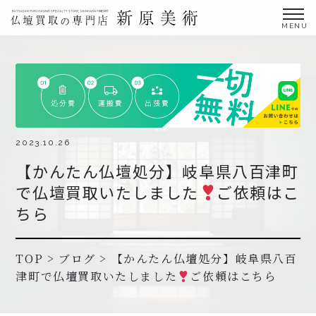
金仏壇の買取専門店新原美術とは？
仏壇買取サービス
買取ステップ・お仏壇処分の流れ
ブログ
2023.10.26
【かんたん仏壇処分】岐阜県八百津町
北陸三県外の方
で仏壇買取いたしました
ご依頼はこ
よくあるご質問
ちら
お申し込み・お問い合わせ
協力店募集について
TOP
>
ブログ
>
【かんたん仏壇処分】岐阜県八百
津町で仏壇買取いたしました
ご依頼はこちら
お申し込み・お問い合わせ