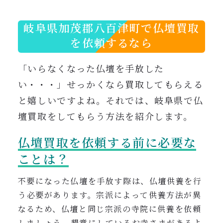
0120-962-856
受付時間：24時間受付 定休日：なし
岐阜県加茂郡八百津町で仏壇買取
を依頼するなら
「いらなくなった仏壇を手放した
い・・・」せっかくなら買取してもらえる
と嬉しいですよね。それでは、岐阜県で仏
壇買取をしてもらう方法を紹介します。
仏壇買取を依頼する前に必要な
ことは？
不要になった仏壇を手放す際は、仏壇供養を行
う
必要があります。
宗派によって供養方法が異
なるため、仏壇と同じ宗派の寺院に供養を依頼
しましょう。
懇意にしているお寺さまがあるよ