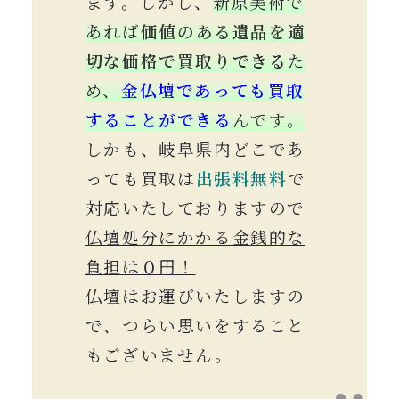
ます。しかし、
新原美術で
あれば
価値のある遺品を適
切な価格で買取り
できる
た
め、
金仏壇であっても買取
することができる
んです。
しかも、岐阜県内どこであ
っても買取は
出張料
無料
で
対応いたしておりますので
仏壇処分にかかる金銭的な
負担は０円！
仏壇はお運びいたしますの
で、つらい思いをすること
もございません。