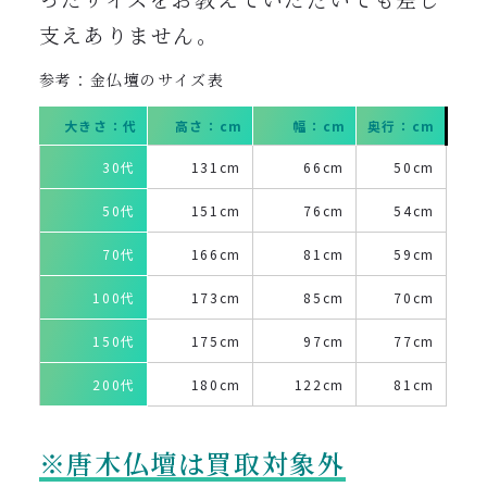
支えありません。
参考：金仏壇のサイズ表
大きさ：代
高さ：cm
幅：cm
奥行：cm
30代
131cm
66cm
50cm
50代
151cm
76cm
54cm
70代
166cm
81cm
59cm
100代
173cm
85cm
70cm
150代
175cm
97cm
77cm
200代
180cm
122cm
81cm
※唐木仏壇は買取対象外