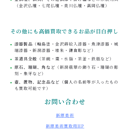
（金沢仏壇・七尾仏壇・美川仏壇・高岡仏壇）
その他にも高価買取できるお品が目白押し
漆器製品
（輪島塗・金沢蒔絵入漆器・魚津漆器・城
端漆器・新潟漆器・堆朱・鎌倉彫など）
茶道具全般
（茶碗・棗・水指・茶釜・鉄瓶など）
原石、珊瑚、角など
（新潟翡翠の飾り石・珊瑚の彫
刻・象牙など）
壺、置物、記念品など
（個人の名前等が入ったもの
も買取可能です）
お問い合わせ
新原美術
新原美術買取用
HP