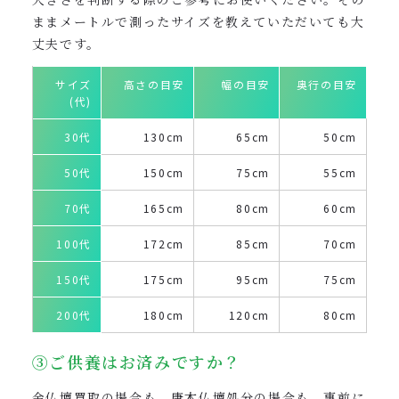
ままメートルで測ったサイズを教えていただいても大
丈夫です。
サイズ
高さの目安
幅の目安
奥行の目安
(代)
30代
130cm
65cm
50cm
50代
150cm
75cm
55cm
70代
165cm
80cm
60cm
100代
172cm
85cm
70cm
150代
175cm
95cm
75cm
200代
180cm
120cm
80cm
③ご供養はお済みですか？
金仏壇買取の場合も、唐木仏壇処分の場合も、事前に