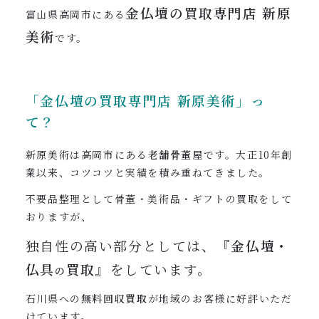
金仏壇の買取専門店
新原
富山県高岡市にある
美術
です。
「金仏壇の買取専門店
新原美術」っ
て？
新原美術は高岡市にある
老舗骨董屋
です。大正10年創
業以来、コツコツと実績を積み重ねてきました。
不要品整理として骨董・美術品・ギフトの買取をして
おりますが、
独自性の高い部分としては、
『金仏壇・
仏具
買取』
をしています。
の
石川県への
無料回収買取
が地域のお客様に好評いただ
けています。