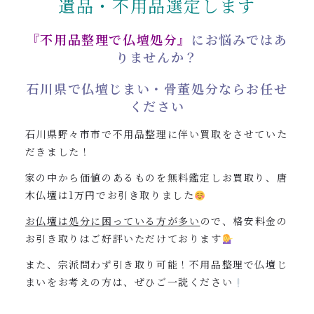
遺品・不用品選定します
0120-962-856
受付時間：24時間受付 定休日：なし
『不用品整理で仏壇処分』
にお悩みではあ
りませんか？
石川県で仏壇じまい・骨董処分ならお任せ
ください
石川県野々市市で不用品整理に伴い買取をさせていた
だきました！
家の中から価値のあるものを無料鑑定しお買取り、唐
木仏壇は1万円でお引き取りました
お仏壇は処分に困っている方が多い
ので、格安料金の
お引き取りはご好評いただけております
また、宗派問わず引き取り可能！不用品整理で仏壇じ
まいをお考えの方は、ぜひご一読ください