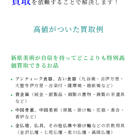
買取
を依頼することで
解決します！
高値がついた買取例
新原美術が自信を持ってどこよりも特別高
価買取できるお品
アンティーク食器、古い食器
（九谷焼・古伊万里・
大聖寺伊万里・古染付・薩摩焼・越前焼など）
貴金属
（純金・銀製品・銅製の置物・錫製の茶道具
など）
中国骨董、中国美術
（屏風・掛け軸・花瓶・香合・
香炉など）
金仏壇、仏具、その他仏像や掛け軸
などの宗教用具
（金沢仏壇・七尾仏壇・美川仏壇・高岡仏壇）