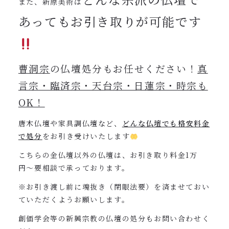
また、新原美術は
あってもお引き取りが可能です
曹洞宗
の仏壇処分もお任せください！
真
言宗・臨済宗・天台宗・日蓮宗・時宗も
OK！
唐木仏壇や家具調仏壇など、
どんな仏壇でも格安料金
で処分
をお引き受けいたします
こちらの金仏壇以外の仏壇は、お引き取り料金1万
円〜要相談で承っております。
※お引き渡し前に魂抜き（閉眼法要）を済ませておい
ていただくようお願いします。
創価学会等の新興宗教の仏壇の処分もお問い合わせく