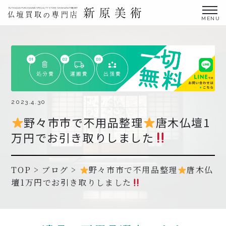
金仏壇の買取専門店新原美術とは？
仏壇買取サービス
買取ステップ・お仏壇処分の流れ
ブログ
2023.4.30
野々市市で不用品整理
唐木仏壇1
北陸三県外の方
万円でお引き取りしました
よくあるご質問
お申し込み・お問い合わせ
TOP
>
ブログ
>
野々市市で不用品整理
唐木仏
壇1万円でお引き取りしました
協力店募集について
お申し込み・お問い合わせ