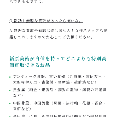
もできるんですよ。
Q.勧誘や無理な買取があったら怖いな。
A.無理な買取や勧誘は致しません！女性スタッフも在
籍しておりますので安心してご依頼ください。
新原美術が自信を持ってどこよりも特別高
価買取できるお品
アンティーク食器、古い食器
（九谷焼・古伊万里・
大聖寺伊万里・古染付・薩摩焼・越前焼など）
貴金属
（純金・銀製品・銅製の置物・錫製の茶道具
など）
中国骨董、中国美術
（屏風・掛け軸・花瓶・香合・
香炉など）
金仏壇、仏具、その他仏像や掛け軸
などの宗教用具