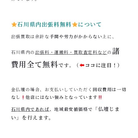
石川県内出張料無料
について
出張買取は余計な
手間や労力がかからない
上に、
諸
石川県内の
出張料・運搬料・買取査定料など
の
費用全て
無料
です
（
⬅︎
ココに注目！）
。
金仏壇の場合、お支払いしていただく
回収費用は一切
なし
他店にはない強みとなっています
「仏壇じま
石川県内であれば
、地域最安値価格で
い」を行えます。