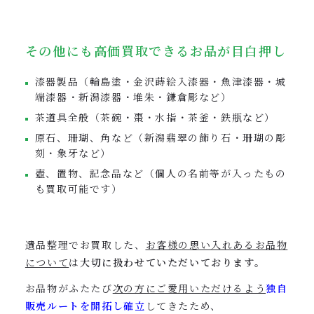
その他にも高価買取できるお品が目白押し
漆器製品（輪島塗・金沢蒔絵入漆器・魚津漆器・城
端漆器・新潟漆器・堆朱・鎌倉彫など）
茶道具全般（茶碗・棗・水指・茶釜・鉄瓶など）
原石、珊瑚、角など（新潟翡翠の飾り石・珊瑚の彫
刻・象牙など）
壺、置物、記念品など（個人の名前等が入ったもの
も買取可能です）
遺品整理でお買取した、
お客様の思い入れあるお品物
について
は
大切に扱わせていただいております。
お品物がふたたび
次の方にご愛用いただけるよう
独自
販売ルートを開拓し確立
してきたため、